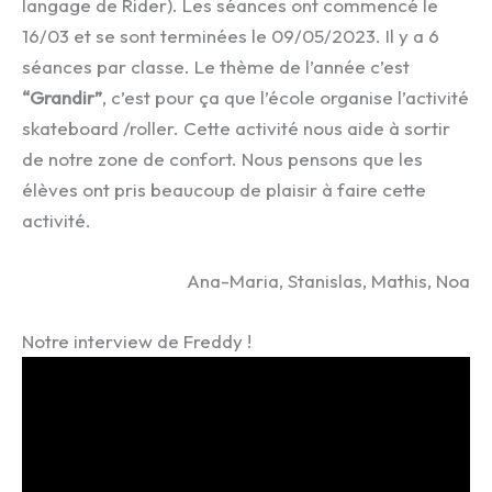
langage de Rider). Les séances ont commencé le
16/03 et se sont terminées le 09/05/2023. Il y a 6
séances par classe. Le thème de l’année c’est
“Grandir”
, c’est pour ça que l’école organise l’activité
skateboard /roller. Cette activité nous aide à sortir
de notre zone de confort. Nous pensons que les
élèves ont pris beaucoup de plaisir à faire cette
activité.
Ana-Maria, Stanislas, Mathis, Noa
Notre interview de Freddy !