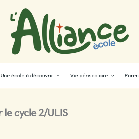
Une école à découvrir
Vie périscolaire
Paren
 le cycle 2/ULIS