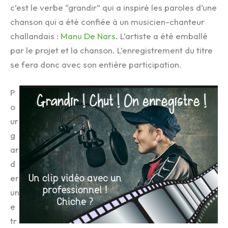
c’est le verbe “grandir” qui a inspiré les paroles d’une
chanson qui a été confiée à un musicien-chanteur
challandais :
Manu De Nars
. L’artiste a été emballé
par le projet et la chanson. L’enregistrement du titre
se fera donc avec son entière participation.
P
o
ur
g
ar
d
er
un
e
tr